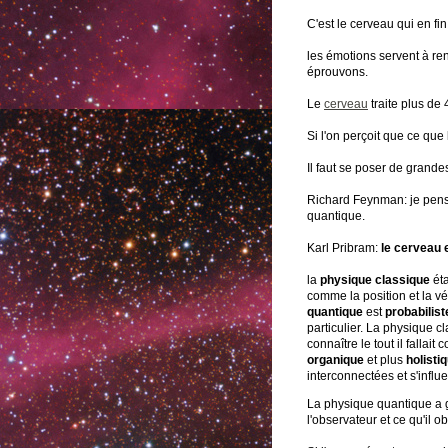
C'est le cerveau qui en fi
les émotions servent à re
éprouvons.
Le
cerveau
traite plus de 
Si l'on perçoit que ce qu
Il faut se poser de grande
Richard Feynman: je pens
quantique.
Karl Pribram:
le cerveau 
la
physique classique
éta
comme la position et la vél
quantique
est
probabilist
particulier. La physique c
connaître le tout il fallai
organique
et plus
holisti
interconnectées et s'infl
La physique quantique a go
l'observateur et ce qu'il o