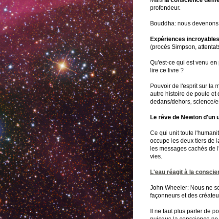
Mais
la conscience demeu
profondeur.
Bouddha: nous devenons 
Expériences incroyables
(procès Simpson, attentat
Qu'est-ce qui est venu en 
lire ce livre ?
Pouvoir de l'esprit sur la 
autre histoire de poule et 
dedans/dehors, science/esp
Le rêve de Newton d'un un
Ce qui unit toute l'humanité,
occupe les deux tiers de l
les messages cachés de l
vies.
L'eau réagit à la conscie
John Wheeler: Nous ne s
façonneurs et des créateur
Il ne faut plus parler de p