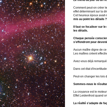
Le menu du jour ou un re
Comment peut-on créer les
effet déterminant sur la d
Cet heureux époux avait-i
mis au point les détails ?
Il faut se focaliser sur l
les détails.
Chaque pensée conscient
s'effondront pour deveni
Aucun maître digne de ce 
Les maîtres créent effecti
Avez-vous déjà remarqué qu
Dans cet état d'incertitud
Peut-on changer les lois de
Sommes-nous le résultat 
La croyance est le moteur 
Effet Leidenfrost quand 
La réalité s'adapte de fa