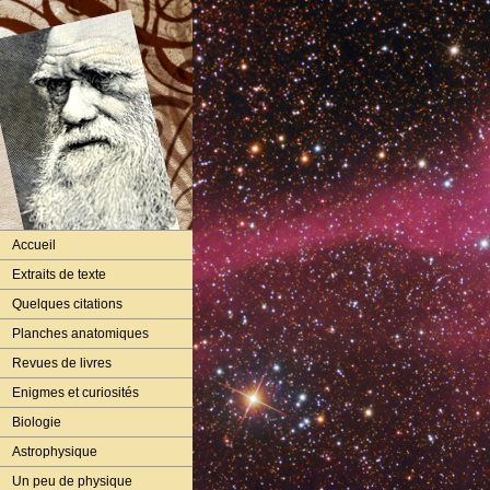
Accueil
Extraits de texte
Quelques citations
Planches anatomiques
Revues de livres
Enigmes et curiosités
Biologie
Astrophysique
Un peu de physique