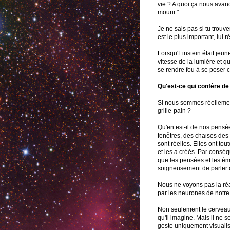
vie ? A quoi ça nous avanc
mourir."
Je ne sais pas si tu trouv
est le plus important, lui 
Lorsqu'Einstein était jeune
vitesse de la lumière et que
se rendre fou à se poser 
Qu'est-ce qui confère de
Si nous sommes réellemen
grille-pain ?
Qu'en est-il de nos pensée
fenêtres, des chaises des
sont réelles. Elles ont to
et les a créés. Par conséq
que les pensées et les émo
soigneusement de parler 
Nous ne voyons pas la réal
par les neurones de notre
Non seulement le cerveau n
qu'il imagine. Mais il ne 
geste uniquement visualis