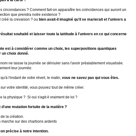
pas à la carte ?
 circonstances ? Comment fait-on apparaître les coïncidences qui auront un
irection que prendra notre existence ?
l créé la crevaison ? ou
bien avait-il imaginé qu'il se marierait et l'univers a
e résultat souhaité et laisser toute la lattitude à l'univers en ce qui concerne
e est à considérer comme un choix, les superpositions quantiques
r un choix donné.
nom ne laisse la journée se dérouler sans l'avoir préalablement visualisée.
vement leur journée.
'à l'instant de votre réveil, le matin,
vous ne savez pas qui vous êtes.
e sur votre identité, vous pouvez tout de même créer.
 la physique ? Si oui s'agit-il vraiment de loi ?
d'une mutation fortuite de la matière ?
de la création.
on marche sur des charbons ardents
çon précise à notre intention.