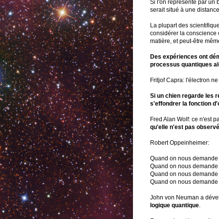
Si l'on représente par un 
serait situé à une distanc
La plupart des scientifiq
considérer la conscience 
matière, et peut-être mê
Des expériences ont dém
processus quantiques alé
Fritjof Capra: l'électron
Si un chien regarde les r
s'effondrer la fonction d
Fred Alan Wolf: ce n'est 
qu'elle n'est pas observé
Robert Oppeinheimer:
Quand on nous demande si
Quand on nous demande si
Quand on nous demande si
Quand on nous demande si
John von Neuman a dével
logique quantique
.