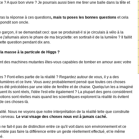
e ? A quoi bon vivre ? Je pourrais aussi bien me tirer une balle dans la tête et
eras la réponse à ces questions
, mais tu poses les bonnes questions
et cela
répondit son oncle.
 garçon, il se demandait ceci: que se produirait-il si je circulais à vélo à la
 j'allumais alors le phare de ma bicyclette: en sortirait-il de la lumière ? Il faillit
cette question pendant dix ans.
 la masse à la particule de Higgs ?
t des machines mutantes êtes-vous capables de tomber en amour avec votre
s ? Font-elles partie de la réalité ? Regardez autour de vous, il y a des
 lumières et ce livre. Vous avez probablement pensé que toutes ces choses
utes été précédées par une idée de fenêtre et de chaise. Quelqu'un les a imaginé
uent ils sont réels, l'idée l'est-elle également ? La plupart des gens considèrent
tions sont réelles mais quand les scientifiques explorent la réalité ils évitent
de ces choses-là.
ité. Nous ne voyons que notre interprétation de la réalité telle que construite
 cerveau.
Le vrai visage des choses nous est à jamais caché.
e fait-il pas de distinction entre ce qu'il voit dans son environnement et ce
semble pas faire la différence entre un geste réellement effectué, et le même
é.