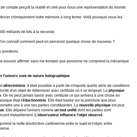
n de compte perçoit la réalité et créé pour nous une représentation du monde.
nforcer chimiquement notre mémoire à long terme. Voilà pourquoi nous les
400 milliards de bits à la seconde.
e l'on connaît comment peut-on percevoir quelque chose de nouveau ?
s questions.
e pouvoir affirmer sans me tromper que personne ne comprend la mécanique
et l'univers sont de nature holographique
.
it
déterministe
. Il était possible à partir de n'importe quelle série de conditions
ocité d'un objet de déterminer avec certitude où il se dirigeait. La
physique
e
. On ne peut jamais savoir avec certitude ce qui arrivera à une chose en
lassique était
réductionniste
. Elle était basée sur la prémisse que pour
t connaitre une à une ses parties constituantes. La
nouvelle physique
est plus
que
. Elle dépeint l'univers comme
un tout unifié
dont les parties sont
uencent mutuellement.
L'observateur influence l'objet observé
.
mmé la nette disctinction cartésienne entre le sujet et l'objet, entre
bserve.