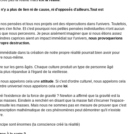
crée pas la réalité mais
est la réalité
.
 n'y a plus de lien ni de cause, ni d'opposés d'ailleurs.Tout est
 nos pensées et tous nos projets ont des répercutions dans l'univers. Toutefois,
vers s'en fiche. Et c'est pourquoi nos petites pensées individuelles n'ont aucun
ers que nous percevons. Je peux aisément imaginer que si nous étions assez
ndres caprices aient un impact immédiat sur l'univers,
nous provoquerions
ropre destruction.
immédiate dans la création de notre propre réalité pourrait bien avoir pour
tre nous-même.
re sur les gens âgés. Chaque culture produit un type de personne âgé
la plus répandue à l'égard de la vieillesse.
l, nous appelons cela une
attitude
. Si c'est d'ordre culturel, nous appelons cela
d'ordre universel nous appelons cela une
loi
.
é l'existence de la force de gravité ? Newton a affirmé que la gravité est la
eux masses. Einstein a renchéri en disant que la masse fait s'incurver l'espace-
ensuite les masses. Mais nous ne sommes pas en mesure de prouver que c'est
 description mathématique de ces phénomènes peut démontrer qu'il n'existe
re.
ncipe sont énormes (la conscience créé la réalité)