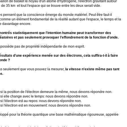
ballon de basket le noyau d'un atome d'hydrogène, l'électron gravitant autour
e de 35 km et tout l'espace qui se trouve entre les deux serait vide.
ues pensent que la conscience émerge du monde matériel. Peut être faut-il
comme un élément fondamental de la réalité autant que l'espace, le temps et la
me davantage encore.
ontrés statistiquement que l'intention humaine peut transformer des
atoires et pas seulement provoquer l'effondrement de la fonction d'onde.
 ne possède pas de propriété indépendante de mon esprit.
ésultats d'une expérience menée sur des électrons, cela suffira-t-il à faire
'onde ?
pas seulement que vous pouvez la mesurer,
la vitesse n'existe même pas tant
e.
 la position de l'électron demeure la même, nous devons répondre non.
 elle change avec le temps: nous devons répondre non.
 l'électron est au repos: nous devons répondre non.
 l'électron est en mouvement: nous devons répondre non.
oppé pour la théorie quantique une base mathématique rigoureuse, appelée