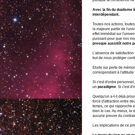
puisque la conscience ne 
Avec la fin du dualisme il
interdépendant.
Toutes nos actions, toutes
la majeure partie de l'uni
effet immédiat sur l'univ
puissant pour que nos moi
presque aussitôt notre p
L'absence de satisfaction 
but de nous protéger con
Etude sur perte de mémoi
correspondant à l'attitude 
Si c'est d'ordre personne
un
paradigme
. Si c'est 
Quelqu'un a-t-il déjà prouv
force d'attraction entre d
temps, ce qui rapproche 
bien le cas. Au mieux, la
aucune preuve du contrai
Les implications de ce pri