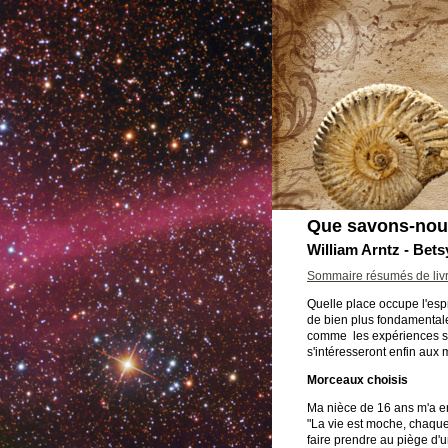
Que savons-nous 
William Arntz - Bet
Sommaire résumés de liv
Quelle place occupe l'espr
de bien plus fondamentale
comme les expériences sur 
s'intéresseront enfin aux 
Morceaux choisis
Ma nièce de 16 ans m'a e
"La vie est moche, chaque 
faire prendre au piège d'un