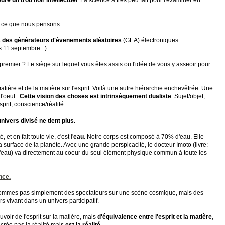
re un trou noir intellectuel
. La science a très peu fait pour l'examiner en
ce que nous pensons.
 des générateurs d'évenements aléatoires
(GEA) électroniques
s 11 septembre...)
premier ? Le siège sur lequel vous êtes assis ou l'idée de vous y asseoir pour
matière et de la matière sur l'esprit. Voilà une autre hiérarchie enchevêtrée. Une
d'oeuf.
Cette vision des choses est intrinsèquement dualiste
: Sujet/objet,
rit, conscience/réalité.
ivers divisé ne tient plus.
 et en fait toute vie, c'est l'
eau
. Notre corps est composé à 70% d'eau. Elle
a surface de la planète. Avec une grande perspicacité, le docteur Imoto (livre:
'eau) va directement au coeur du seul élément physique commun à toute les
nce.
ommes pas simplement des spectateurs sur une scène cosmique, mais des
s vivant dans un univers participatif.
ouvoir de l'esprit sur la matière, mais
d'équivalence entre l'esprit et la matière
,