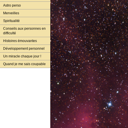
Astro perso
Merveilles
Spiritualité
Conseils aux personnes en
difficulté
Histoires émouvantes
Développement personnel
Un miracle chaque jour !
Quand je me sais coupable