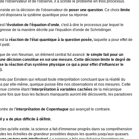
e l'observateur et de l'observé, il a scindé le problème en trois processus.
nsiste en la décision de l'observateur de
poser une question
. Ce choix
limite
nt disposera la système quantique pour sa réponse.
est l'
évolution de l'équation d'onde
, c'est à dire le processus par lequel le
gresse de la manière décrite par l'équation d'onde de Schrödinger.
est la
réaction de l'état quantique à la question posée,
laquelle a pour effet de
t petit.
ique de von Neuman, un élément central fut avancé:
le simple fait pour un
une décision constitue en soi une mesure.
Cette décision limite le degré de
e la réaction d'un système physique ce qui a pour effet d'influencer le
).
ndu par Einstein qui refusait toute interprétation concluant que la réalité du
s par elle-même, quelque puisse être nos observations et nos mesures. Cette
nnue comme étant l'
interprétation à variables cachées
de la mécanique
 une fois que tous les facteurs manquants auront été découverts, les paradoxes
ontre de l
'interprétation de Copenhague
qui avançait le contraire.
y a de plus difficile à définir.
cles qu'elle existe, la science a fait d'immense progrès dans sa compréhension
outes les échelles de grandeur possibles depuis les quarks jusqu'aux quasars.