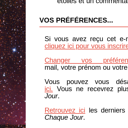
étoiles et un commentai
VOS PRÉFÉRENCES...
Si vous avez reçu cet e-m
cliquez ici pour vous inscrir
Changer vos préféren
mail, votre prénom ou votre
Vous pouvez vous dé
ici
.
Vous ne recevrez pl
Jour
.
Retrouvez ici
les derniers
Chaque Jour
.