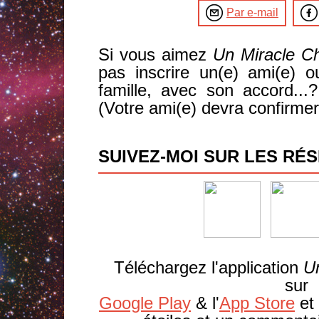
Par e-mail
Si vous aimez
Un Miracle C
pas inscrire un(e) ami(e)
famille, avec son accord..
(Votre ami(e) devra confirmer
SUIVEZ-MOI SUR LES RÉS
Téléchargez l'application
U
sur
Google Play
& l'
App Store
et 