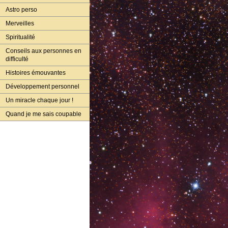
Astro perso
Merveilles
Spiritualité
Conseils aux personnes en
difficulté
Histoires émouvantes
Développement personnel
Un miracle chaque jour !
Quand je me sais coupable