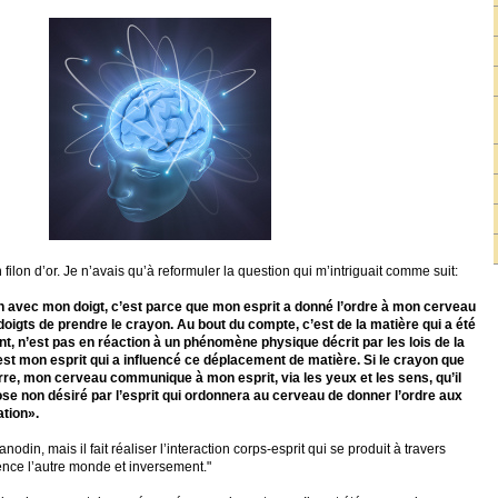
un filon d’or. Je n’avais qu’à reformuler la question qui m’intriguait comme suit:
 avec mon doigt, c’est parce que mon esprit a donné l’ordre à mon cerveau
oigts de prendre le crayon. Au bout du compte, c’est de la matière qui a été
, n’est pas en réaction à un phénomène physique décrit par les lois de la
st mon esprit qui a influencé ce déplacement de matière. Si le crayon que
erre, mon cerveau communique à mon esprit, via les yeux et les sens, qu’il
ose non désiré par l’esprit qui ordonnera au cerveau de donner l’ordre aux
ation».
in, mais il fait réaliser l’interaction corps-esprit qui se produit à travers
nce l’autre monde et inversement."