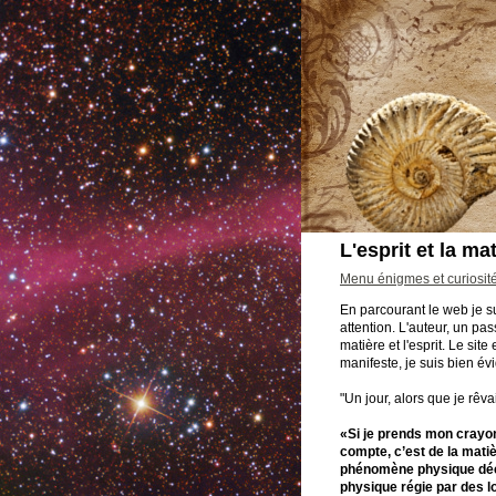
L'esprit et la ma
Menu énigmes et curiosit
En parcourant le web je su
attention. L'auteur, un pas
matière et l'esprit. Le sit
manifeste, je suis bien évi
"Un jour, alors que je rêv
«Si je prends mon crayon
compte, c’est de la mati
phénomène physique décrit
physique régie par des l