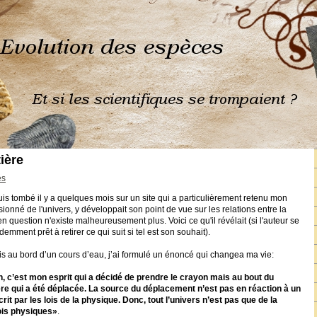
tière
és
is tombé il y a quelques mois sur un site qui a particulièrement retenu mon
sionné de l'univers, y développait son point de vue sur les relations entre la
e en question n'existe malheureusement plus. Voici ce qu'il révélait (si l'auteur se
demment prêt à retirer ce qui suit si tel est son souhait).
ais au bord d’un cours d’eau, j’ai formulé un énoncé qui changea ma vie:
, c’est mon esprit qui a décidé de prendre le crayon mais au bout du
ère qui a été déplacée. La source du déplacement n’est pas en réaction à un
 par les lois de la physique. Donc, tout l’univers n’est pas que de la
ois physiques»
.