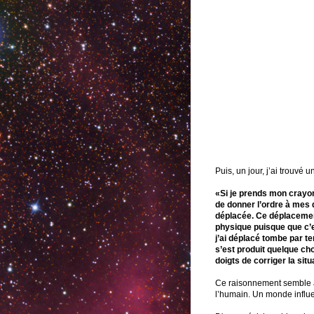
Puis, un jour, j’ai trouvé 
«Si je prends mon crayon
de donner l’ordre à mes d
déplacée. Ce déplacement
physique puisque que c’e
j’ai déplacé tombe par t
s’est produit quelque ch
doigts de corriger la situ
Ce raisonnement semble anod
l’humain. Un monde influe