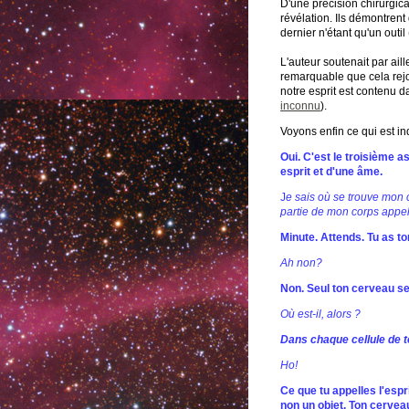
D'une précision chirurgic
révélation. Ils démontrent
dernier n'étant qu'un outil 
L'auteur soutenait par aill
remarquable que cela rej
notre esprit est contenu da
inconnu
).
Voyons enfin ce qui est i
Oui. C'est le troisième a
esprit et d'une âme.
J
e sais où se trouve mon co
partie de mon corps appelé
Minute. Attends. Tu as tor
Ah non?
Non. Seul ton cerveau se 
Où est-il, alors ?
Dans chaque cellule de t
Ho!
Ce que tu appelles l'espri
non un objet. Ton cervea