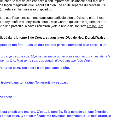
ale, chaque mot de ces énoncés a son importance. Ils ont été pour moi une
 de façon magistrale que l'esprit est bien une entité séparée du cerveau. Ce
(un relais en fait) mis à sa disposition.
eurs que l'esprit est contenu dans une particule bien précise, le pion. Il est
oint l'hypothèse du physicien Jean-Emile Charon qui affirme également que
ns une particule, à savoir l'électron (voir la revue de son livre
L'esprit, cet
ndiqué dans le
tome 3 de
Conversations avec Dieu
de Neal Donald Walsch:
spect de ton être. Tu es un être en trois parties composé d'un corps, d'un
rps ; je peux le voir. Et je pense savoir où se trouve mon esprit - il est dans la
e ma tête. Mais je ne suis pas certain d'avoir aucune idée d'où...
t sur un point. Ton esprit n'est pas dans ta tête.
trouve dans ton crâne. Ton esprit n'y est pas.
on corps.
t est en fait une énergie. C'est... la pensée. Et la pensée est une énergie et
u est un objet. C'est un mécanisme physique, biochimique - le plus grand, le