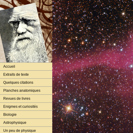
Accueil
Extraits de texte
Quelques citations
Planches anatomiques
Revues de livres
Enigmes et curiosités
Biologie
Astrophysique
Un peu de physique