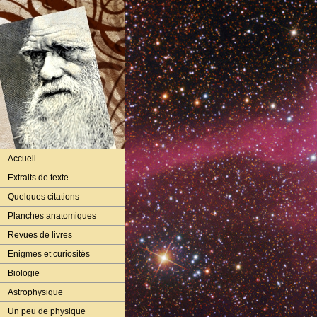
Accueil
Extraits de texte
Quelques citations
Planches anatomiques
Revues de livres
Enigmes et curiosités
Biologie
Astrophysique
Un peu de physique