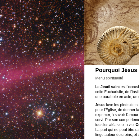
Pourquoi Jésus l
Menu spiritualité
Le Jeudi saint
est l'occasi
cette Eucharistie, de l'inst
une parabole en acte, un 
Jésus lave les pieds de se
pour l'Église, de donner l
exprimer, à savoir l'amour
servi. Par son comportem
tous les aléas de la vie.
O
La part qui ne peut être r
linge autour des reins, et