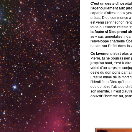
C'est un geste d'hospitali
l'agenouillement aux pie
capable d'attester aux y
précis, Dieu commence à no
est venu servir et non ren
toute-puissance céleste s'
bafouée si Dieu prend ain
se « sacramentalise » dan
l'enveloppe charnelle fût-
battant sur l'infini dans la
Ce lavement n'est plus u
Pierre, tu ne pourras rien
jusqu'au bout, c'est-à-dire
vérité d'un corps se conju
geste du don porté par la p
C'est le mime de la mort d
l'identité du Dieu qu'il es
que doit être l'attitude 
son identité. Il n'est d'au
couvrir l'homme nu, pans