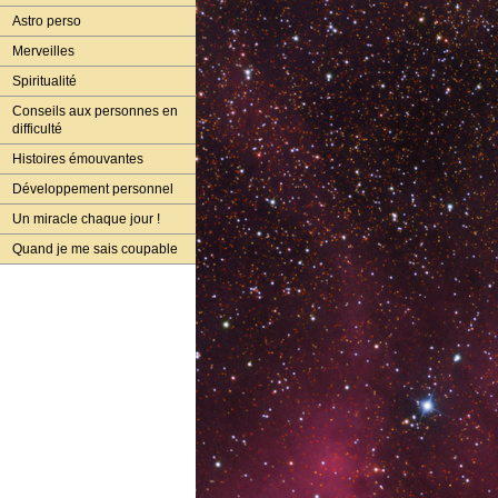
Astro perso
Merveilles
Spiritualité
Conseils aux personnes en
difficulté
Histoires émouvantes
Développement personnel
Un miracle chaque jour !
Quand je me sais coupable