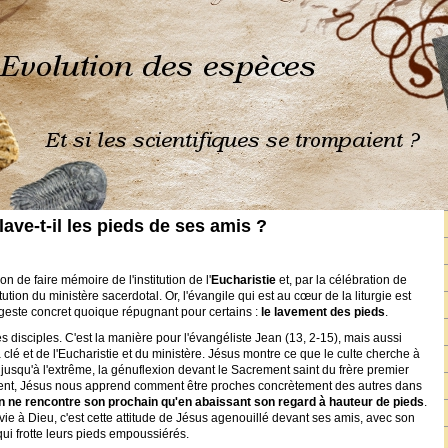
ave-t-il les pieds de ses amis ?
on de faire mémoire de l'institution de l'
Eucharistie
et, par la célébration de
itution du ministère sacerdotal. Or, l'évangile qui est au cœur de la liturgie est
geste concret quoique répugnant pour certains :
le lavement des pieds
.
s disciples. C'est la manière pour l'évangéliste Jean (13, 2-15), mais aussi
a clé et de l'Eucharistie et du ministère. Jésus montre ce que le culte cherche à
 jusqu'à l'extrême, la génuflexion devant le Sacrement saint du frère premier
ent, Jésus nous apprend comment être proches concrètement des autres dans
n ne rencontre son prochain qu'en abaissant son regard à hauteur de pieds
.
avie à Dieu, c'est cette attitude de Jésus agenouillé devant ses amis, avec son
 qui frotte leurs pieds empoussiérés.