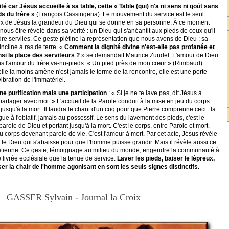
té car Jésus accueille à sa table, cette « Table (qui) n'a ni sens ni goût sans
ds du frère »
(François Cassingena). Le mouvement du service est le seul
eux de Jésus la grandeur du Dieu qui se donne en sa personne. À ce moment
us être révélé dans sa vérité : un Dieu qui s'anéantit aux pieds de ceux qu'il
dre serviles. Ce geste piétine la représentation que nous avons de Dieu : sa
incline à ras de terre. «
Comment la dignité divine n'est-elle pas profanée et
si la place des serviteurs ?
» se demandait Maurice Zundel. L'amour de Dieu
s l'amour du frère va-nu-pieds. « Un pied près de mon cœur » (Rimbaud) :
elle la moins amène n'est jamais le terme de la rencontre, elle est une porte
 vibration de l'immatériel.
ne purification mais une participation
: « Si je ne te lave pas, dit Jésus à
 partager avec moi. » L'accueil de la Parole conduit à la mise en jeu du corps
 jusqu'à la mort. Il faudra le chant d'un coq pour que Pierre comprenne ceci : la
gue à l'oblatif, jamais au possessif. Le sens du lavement des pieds, c'est le
arole de Dieu et portant jusqu'à la mort. C'est le corps, entre Parole et mort.
u corps devenant parole de vie. C'est l'amour à mort. Par cet acte, Jésus révèle
t : le Dieu qui s'abaisse pour que l'homme puisse grandir. Mais il révèle aussi ce
chrétienne. Ce geste, témoignage au milieu du monde, engendre la communauté à
tre livrée ecclésiale que la tenue de service.
Laver les pieds, baiser le lépreux,
er la chair de l'homme agonisant en sont les seuls signes distinctifs.
GASSER Sylvain - Journal la Croix