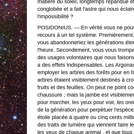
matière du soleil, longtemps répandue et
conglobée et a fait l'astre qui nous éclaire
l'impossibilité ?
POSIDONIUS. — En vérité vous ne pouv
recours à un tel système. Premièrement
vous abandonneriez les générations étern
l'heure. Secondement, vous vous trompez 
des usages volontaires que nous faisons 
a des effets indispensables. Les Argona
employer les arbres des forêts pour en f
arbres étaient visiblement destinés à cro
fruits et des feuilles. On peut ne point 
chaussure ; mais la jambe est visiblement
pour marcher, les yeux pour voir, les orei
de la génération pour perpétuer l'espèc
étoile placée à quatre ou cinq cents milli
des traits de lumière qui viennent faire
les yeux de chaque animal , et que tous l