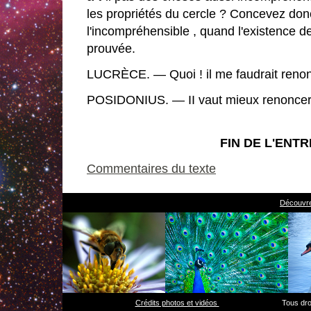
les propriétés du cercle ? Concevez don
l'incompréhensible , quand l'existence d
prouvée.
LUCRÈCE. — Quoi ! il me faudrait reno
POSIDONIUS. — II vaut mieux renoncer à
FIN DE L'ENTR
Commentaires du texte
Découvre
Crédits photos et vidéos
Tous droits 