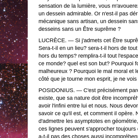
sensation de la lumière, vous m'avouerez
un dessein admirable. Or n'est-il pas d
mécanique sans artisan, un dessein sans 
desseins sans un Être suprême ?
LUCRÈCE. — Si j'admets cet Être suprême
Sera-t-il en un lieu? sera-t-il hors de tou
hors du temps? remplira-t-il tout l'espace
ce monde? quel est son but? Pourquoi fo
malheureux ? Pourquoi le mal moral et 
côté que je tourne mon esprit, je ne vois
POSIDONIUS. — C'est précisément parc
existe, que sa nature doit être incompréhen
avoir l'infini entre lui et nous. Nous devo
savoir ce qu'il est, et comment il opère.
d'admettre les asymptotes en géométri
ces lignes peuvent s'approcher toujours 
a-t-il pas des choses aussi incompréhe